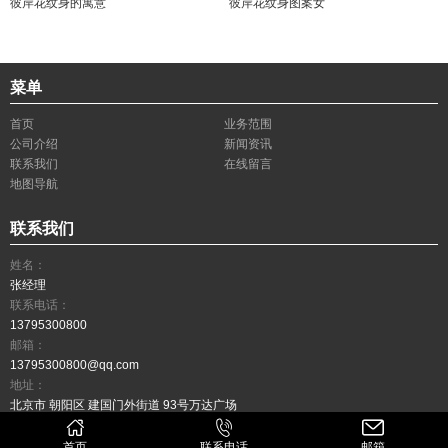
彼岸花纹身的寓意
彼岸花纹身图案女
菜单
首页
业务范围
公司介绍
新闻资讯
联系我们
在线留言
地图导航
联系我们
姓名：
张经理
联系电话：
13795300800
邮箱：
13795300800@qq.com
地址：
北京市 朝阳区 建国门外街道 93号万达广场
COPYRIGHT (©) 2018 - 2026 北京腾胜达商务
首页
联系电话
邮箱