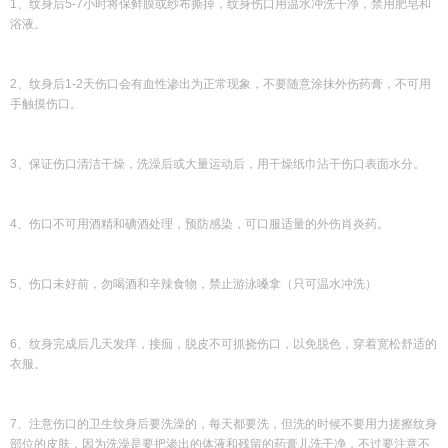
1、纹身后5-7小时将保鲜膜或纱布撕掉，纹身伤口用温水冲洗干净，禁用肥皂和
浴液。
2、纹身后1-2天伤口会有血性渗出为正常现象，不要随意涂抹外伤药膏，不可用
手触摸伤口。
3、保证伤口清洁干燥，洗澡后或大量运动后，用干燥纸巾沾干伤口表面水分。
4、伤口不可用酒精和碘酒处理，预防感染，可口服适量的外伤肖炎药。
5、伤口未好前，勿喝酒和辛辣食物，禁止游泳嗓拿（只可温水冲洗）
6、纹身完成后几天发痒，接痂，脱皮不可抓挠伤口，以免脱色，穿着宽松舒适的
衣服。
7、注意伤口的卫生纹身后要洗澡的，每天都要洗，但洗的时候不要用力搓擦纹身
部位的皮肤，因为洗澡是要把渗出的体液和残留的药膏儿洗干净，不过要注意不