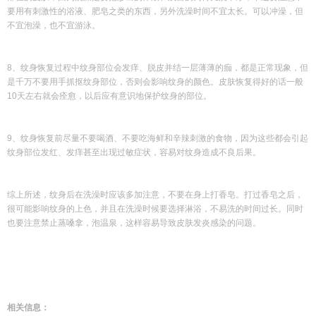
要用有刺激性的浴液、肥皂之类的东西，另外洗澡时间不宜太长。可以冲澡，但
不宜泡澡，也不宜游泳。
8、纹身恢复过程中纹身部位会发痒、脱皮并结一层薄薄的痂，都是正常现象，但
是千万不要用手抓抠纹身部位，否则会影响纹身的颜色。皮肤恢复得好的话一般
10天左右就会痊愈，以后应有意识地保护纹身的部位。
9、纹身恢复前尽量不要喝酒、不要吃海鲜和辛辣刺激的食物，因为这些都会引起
纹身部位发红、发痒甚至出现过敏症状，容易对纹身造成不良后果。
综上所述，纹身后在洗澡时应该多加注意，不要在身上打香皂。打过香皂之后，
很可能影响纹身的上色，并且在洗澡时候要选择淋浴，不易洗的时间过长。同时
也要注意禁止蒸嗓拿，泡温泉，这样容易导致皮肤发炎感染的问题。
相关信息：